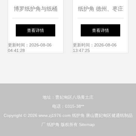
博罗纸护角与纸桶
纸护角 德州、枣庄
环保包装的卓越之
与东营的绿色包装
查看详情
查看详情
选
新选择
更新时间：2026-08-06
更新时间：2026-08-06
04:41:28
13:47:25
地址：曹妃甸区八场黄土庄
电话：0315-38**
Copyright © 2026
www.zj1976.com
纸护角
唐山曹妃甸区健通纸制品
厂
纸护角
版权所有
Sitemap