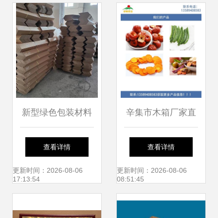
角与芜湖润林的深
览
耕之道
新型绿色包装材料
辛集市木箱厂家直
纸护角与纸桶的应
销，木箱多少钱一
查看详情
查看详情
用与前景
套？图纸护角实拍
更新时间：2026-08-06
更新时间：2026-08-06
17:13:54
08:51:45
详解