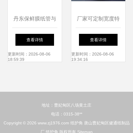
丹东保鲜膜纸管与
厂家可定制宽度特
纸护角批发市场全
氟龙胶带与纸护
查看详情
查看详情
解析
角，欢迎批量采购
更新时间：2026-08-06
更新时间：2026-08-06
18:59:39
19:34:16
地址：曹妃甸区八场黄土庄
电话：0315-38**
Copyright © 2026
www.zj1976.com
纸护角
唐山曹妃甸区健通纸制品
厂
纸护角
版权所有
Sitemap