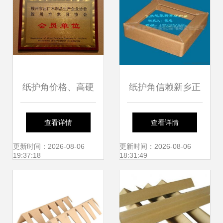
纸护角价格、高硬
纸护角信赖新乡正
度防水纸护角厂家
兴包装，诚招各地
查看详情
查看详情
及图片全解析 以七
代理商
更新时间：2026-08-06
更新时间：2026-08-06
19:37:18
18:31:49
台河、山东为例与
纸桶行业应用